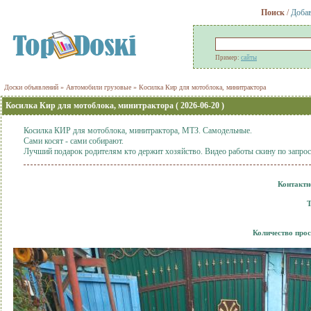
Поиск
/
Добав
Пример:
сайты
Доски объявлений
»
Автомобили грузовые
»
Косилка Кир для мотоблока, минитрактора
Косилка Кир для мотоблока, минитрактора ( 2026-06-20 )
Косилка КИР для мотоблока, минитрактора, МТЗ. Самодельные.
Сами косят - сами собирают.
Лучший подарок родителям кто держит хозяйство. Видео работы скину по запрос
Контактн
Т
Количество про