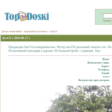
Пример
Доски объявлений
»
Автомобили грузовые
»
Зил131
Зил131 ( 2026-06-27 )
Продамдам Зил131за ненадобностью. Мотор ямз236 дизельный, вписан в птс. На х
Незаменимый помощник в деревне. Не большой пробег с хранения. Торг.
Цена:
Контактное лицо:
Адрес:
Телефон:
Еmail:
www:
Количество просмотров: