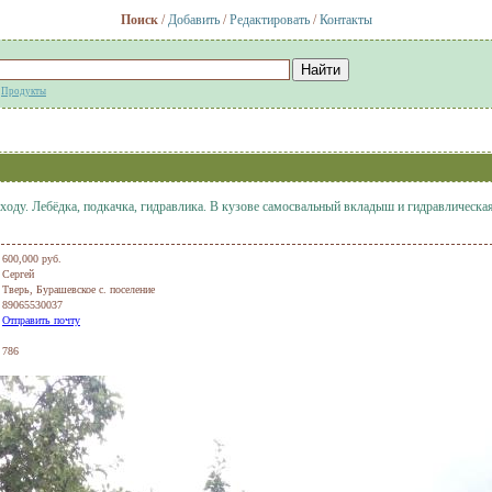
Поиск
/
Добавить
/
Редактировать
/
Контакты
:
Продукты
оду. Лебёдка, подкачка, гидравлика. В кузове самосвальный вкладыш и гидравлическая
600,000 руб.
Сергей
Тверь, Бурашевское с. поселение
89065530037
Отправить почту
786