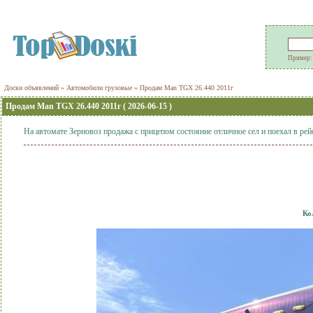
Пример
Доски объявлений
»
Автомобили грузовые
»
Продам Man TGX 26.440 2011г
Продам Man TGX 26.440 2011г ( 2026-06-15 )
На автомате Зерновоз продажа с прицепом состояние отличное сел и поехал в рей
Ко