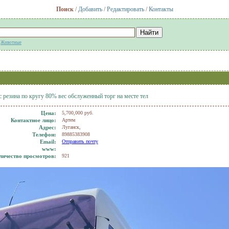
Поиск
/
Добавить
/
Редактировать
/
Контакты
:
Животные
с резина по кругу 80% вес обслуженный торг на месте тел
Цена:
5,700,000 руб.
Контактное лицо:
Артем
Адрес:
Луганск,
Телефон:
89885383908
Еmail:
Отправить почту
www:
личество просмотров:
921