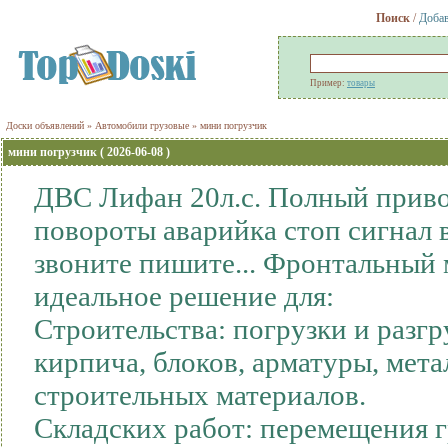
Поиск
/
Добав
Пример:
товары
Доски объявлений
»
Автомобили грузовые
»
мини погрузчик
мини погрузчик ( 2026-06-08 )
ДВС Лифан 20л.с. Полный привод
повороты аварийка стоп сигнал 
звоните пишите... Фронтальный 
идеальное решение для:
Строительства: погрузки и разг
кирпича, блоков, арматуры, мет
строительных материалов.
Складских работ: перемещения гр