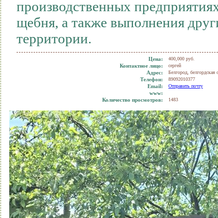
производственных предприятиях
щебня, а также выполнения друг
территории.
Цена:
400,000 руб.
Контактное лицо:
сергей
Адрес:
Белгород, белгордская 
Телефон:
89092010377
Еmail:
Отправить почту
www:
Количество просмотров:
1483