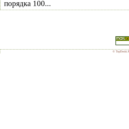
порядка 100...
© TopDoski.R