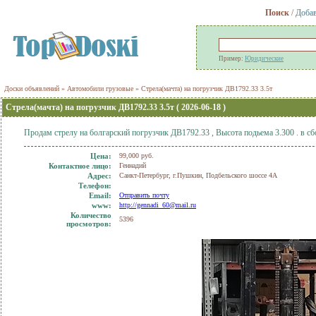
Поиск
/
Добав
Пример:
Юридические
Доски объявлений
»
Автомобили грузовые
»
Стрела(мачта) на погрузчик ДВ1792.33 3.5т
Стрела(мачта) на погрузчик ДВ1792.33 3.5т ( 2026-06-18 )
Продам стрелу на болгарский погрузчик ДВ1792.33 , Высота подьема 3.300 . в сб
Цена:
99,000 руб.
Контактное лицо:
Геннадий
Адрес:
Санкт-Петербург, г.Пушкин, Подбельского шоссе 4А
Телефон:
Еmail:
Отправить почту
www:
http://gennadi_60@mail.ru
Количество
5396
просмотров: